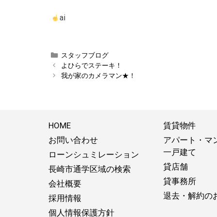
ai
カ
スタッフブログ
テ
よひらでステーキ！
ゴ
我が家のカメラマン★！
リ
ー
HOME
賃貸物件
お問い合わせ
アパート・マ
一戸建て
ローンシュミレーション
貸店舗
長崎市通学区域の検索
貸事務所
会社概要
退去・解約の
採用情報
個人情報保護方針