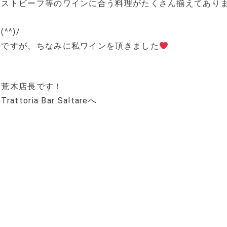
ーストビーフ等のワインに合う料理がたくさん揃えてあり
^)/
のですが、ちなみに私ワインを頂きました
と荒木店長です！
ria Bar Saltareへ