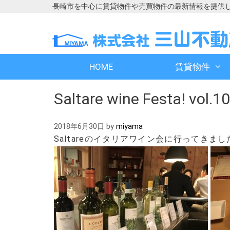
長崎市を中心に賃貸物件や売買物件の最新情報を提供
コ
コ
ン
ン
テ
テ
ン
ン
HOME
賃貸物件
ツ
ツ
へ
へ
Saltare wine Festa! vol.10
ス
ス
キ
キ
ッ
ッ
2018年6月30日
by
miyama
プ
プ
Saltareのイタリアワイン会に行ってきまし