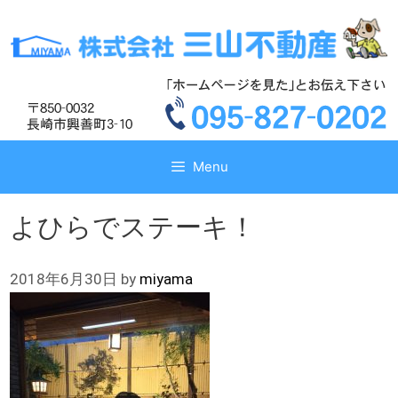
コ
コ
ン
ン
テ
テ
ン
ン
ツ
ツ
へ
へ
ス
ス
キ
キ
Menu
ッ
ッ
プ
プ
よひらでステーキ！
2018年6月30日
by
miyama