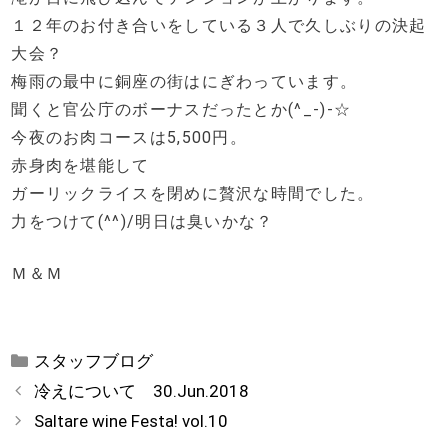
１２年のお付き合いをしている３人で久しぶりの決起
大会？
梅雨の最中に銅座の街はにぎわっています。
聞くと官公庁のボーナスだったとか(^_-)-☆
今夜のお肉コースは5,500円。
赤身肉を堪能して
ガーリックライスを閉めに贅沢な時間でした。
力をつけて(^^)/明日は臭いかな？
Ｍ＆Ｍ
カ
スタッフブログ
テ
冷えについて 30.Jun.2018
ゴ
Saltare wine Festa! vol.10
リ