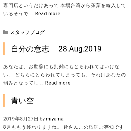
専門店というだけあって 本場台湾から茶葉を輸入して
いるそうで …
Read more
カ
スタッフブログ
テ
ゴ
自分の意志 28.Aug.2019
リ
ー
あなたは、お世辞にも批難にもとらわれてはいけな
い。 どちらにとらわれてしまっても、それはあなたの
弱みとなってし …
Read more
青い空
2019年8月27日
by
miyama
8月ももう終わりますね。 皆さんこの歌詞ご存知です