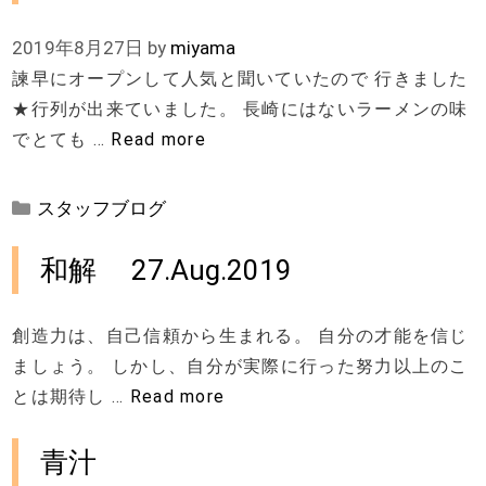
ー
2019年8月27日
by
miyama
諫早にオープンして人気と聞いていたので 行きました
★行列が出来ていました。 長崎にはないラーメンの味
でとても …
Read more
カ
スタッフブログ
テ
ゴ
和解 27.Aug.2019
リ
ー
創造力は、自己信頼から生まれる。 自分の才能を信じ
ましょう。 しかし、自分が実際に行った努力以上のこ
とは期待し …
Read more
青汁