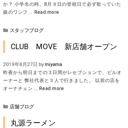
か？ 小学生の時、8月９日の登校日で必ず歌っていた
曲のワンフ …
Read more
カ
スタッフブログ
テ
ゴ
CLUB MOVE 新店舗オープン
リ
ー
2019年8月27日
by
miyama
昨夜から明日までの３日間がレセプションで、ビルオ
ーナーと 弊社代表と３人で行きました。 以前の店を
オーナチェン …
Read more
カ
店舗ブログ
テ
ゴ
丸源ラーメン
リ