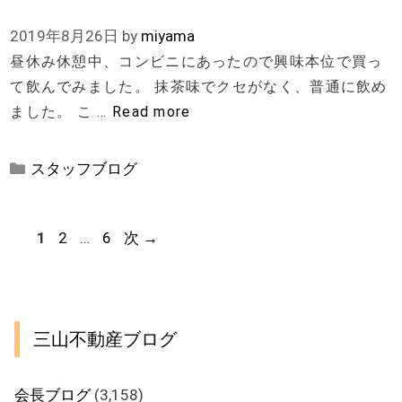
2019年8月26日
by
miyama
昼休み休憩中、コンビニにあったので興味本位で買っ
て飲んでみました。 抹茶味でクセがなく、普通に飲め
ました。 こ …
Read more
カ
スタッフブログ
テ
ゴ
リ
ペ
ペ
ペ
1
2
…
6
次
→
ー
ー
ー
ー
ジ
ジ
ジ
三山不動産ブログ
会長ブログ
(3,158)