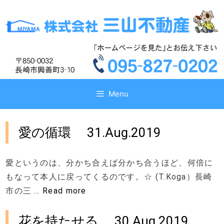
コ
コ
ン
ン
テ
テ
ン
ン
ツ
ツ
へ
へ
ス
ス
キ
キ
Menu
ッ
ッ
プ
プ
愛の循環 31.Aug.2019
愛というのは、分かち合えば分かち合うほど、何倍に
もなって本人に戻ってくるのです。☆ (T.Koga）長崎
市の三 …
Read more
花を持たせる 30.Aug.2019