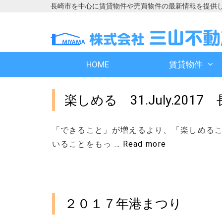
長崎市を中心に賃貸物件や売買物件の最新情報を提供
コ
コ
ン
ン
テ
テ
ン
ン
HOME
賃貸物件
ツ
ツ
へ
へ
ス
ス
楽しめる 31.July.20
キ
キ
ッ
ッ
プ
プ
「できること」が増えるより、「楽しめるこ
いることをもっ …
Read more
２０１７年港まつり