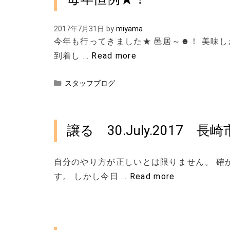
2017年7月31日
by
miyama
今年も行ってきました★ 邑居～☻！ 美味し
到着し …
Read more
カ
スタッフブログ
テ
ゴ
リ
ー
譲る 30.July.2017 
自分のやり方が正しいとは限りません。 確
す。 しかし今日 …
Read more