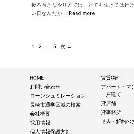
後ろ向きなやり方では、とても生きては行け
い日なんだか …
Read more
ペ
ペ
ペ
1
2
…
5
次
→
ー
ー
ー
ジ
ジ
ジ
HOME
賃貸物件
お問い合わせ
アパート・マ
一戸建て
ローンシュミレーション
貸店舗
長崎市通学区域の検索
貸事務所
会社概要
退去・解約の
採用情報
個人情報保護方針