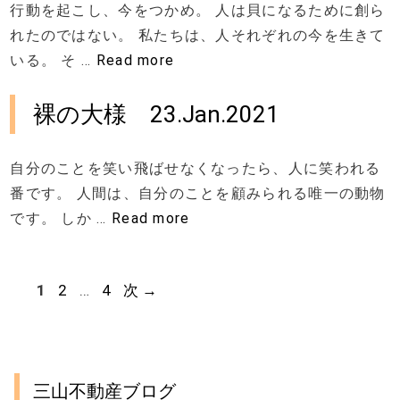
行動を起こし、今をつかめ。 人は貝になるために創ら
れたのではない。 私たちは、人それぞれの今を生きて
いる。 そ …
Read more
裸の大様 23.Jan.2021
自分のことを笑い飛ばせなくなったら、人に笑われる
番です。 人間は、自分のことを顧みられる唯一の動物
です。 しか …
Read more
ペ
ペ
ペ
1
2
…
4
次
→
ー
ー
ー
ジ
ジ
ジ
三山不動産ブログ