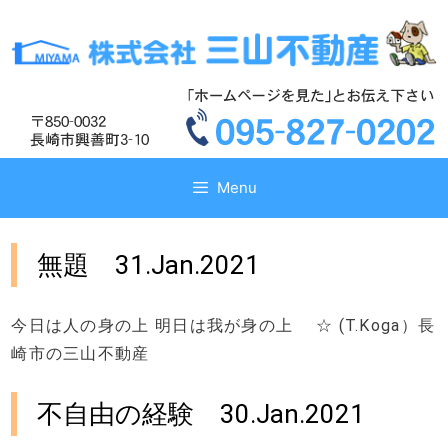
コ
コ
ン
ン
テ
テ
ン
ン
ツ
ツ
へ
へ
ス
ス
キ
キ
Menu
ッ
ッ
プ
プ
無題 31.Jan.2021
今日は人の身の上 明日は我が身の上 ☆ (T.Koga）長
崎市の三山不動産
不自由の経験 30.Jan.2021