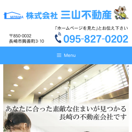
コ
コ
ン
ン
テ
テ
ン
ン
ツ
ツ
へ
へ
ス
ス
キ
キ
Menu
ッ
ッ
プ
プ