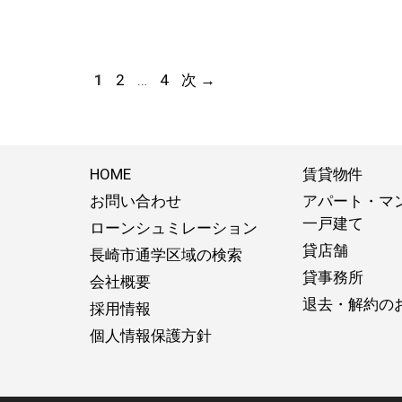
ペ
ペ
ペ
1
2
…
4
次
→
ー
ー
ー
ジ
ジ
ジ
HOME
賃貸物件
お問い合わせ
アパート・マ
一戸建て
ローンシュミレーション
貸店舗
長崎市通学区域の検索
貸事務所
会社概要
退去・解約の
採用情報
個人情報保護方針