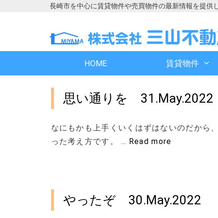
長崎市を中心に賃貸物件や売買物件の最新情報を提供
コ
コ
ン
ン
テ
テ
ン
ン
HOME
賃貸物件
ツ
ツ
へ
へ
ス
ス
思い通りを 31.May.2022
キ
キ
ッ
ッ
プ
プ
なにもかも上手くいくはずはないのだから
った考え方です。 …
Read more
やったぞ 30.May.2022