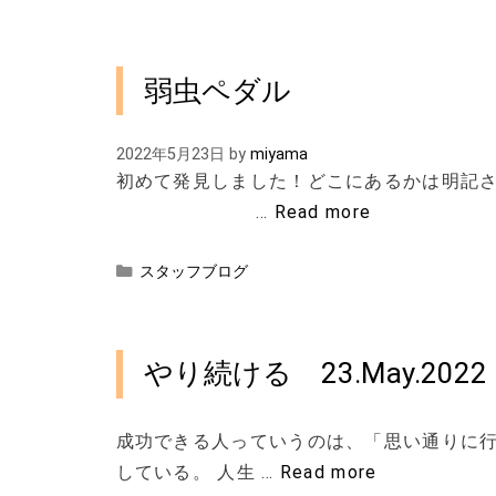
弱虫ペダル
2022年5月23日
by
miyama
初めて発見しました！どこにあるかは明記さ
…
Read more
カ
スタッフブログ
テ
ゴ
リ
ー
やり続ける 23.May.2022
成功できる人っていうのは、「思い通りに
している。 人生 …
Read more