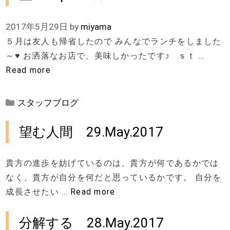
リ
ー
2017年5月29日
by
miyama
５月は友人も帰省したので みんなでランチをしました
～♥ お洒落なお店で、美味しかったです♪ ｓｔ …
Read more
カ
スタッフブログ
テ
ゴ
望む人間 29.May.2017
リ
ー
貴方の進歩を妨げているのは、貴方が何であるかでは
なく、貴方が自分を何だと思っているかです。 自分を
成長させたい …
Read more
分解する 28.May.2017