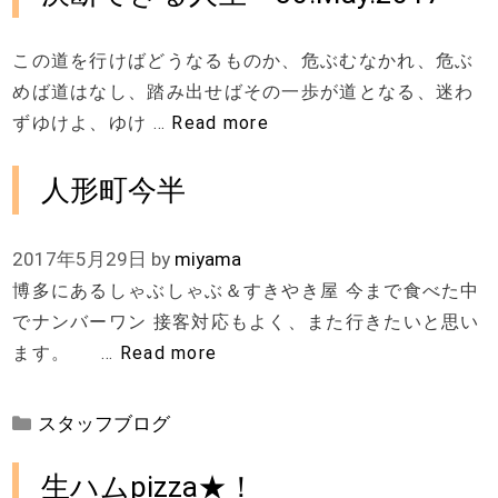
この道を行けばどうなるものか、危ぶむなかれ、危ぶ
めば道はなし、踏み出せばその一歩が道となる、迷わ
ずゆけよ、ゆけ …
Read more
人形町今半
2017年5月29日
by
miyama
博多にあるしゃぶしゃぶ＆すきやき屋 今まで食べた中
でナンバーワン 接客対応もよく、また行きたいと思い
ます。 …
Read more
カ
スタッフブログ
テ
ゴ
生ハムpizza★！