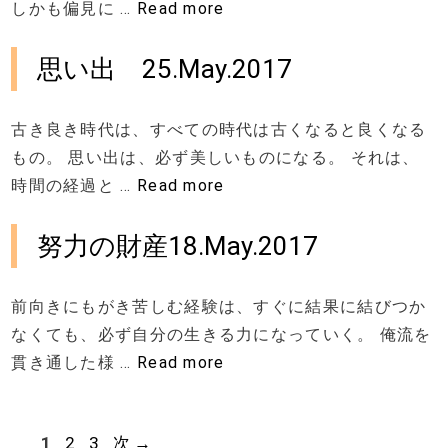
しかも偏見に …
Read more
思い出 25.May.2017
古き良き時代は、すべての時代は古くなると良くなる
もの。 思い出は、必ず美しいものになる。 それは、
時間の経過と …
Read more
努力の財産18.May.2017
前向きにもがき苦しむ経験は、すぐに結果に結びつか
なくても、必ず自分の生きる力になっていく。 俺流を
貫き通した様 …
Read more
ペ
ペ
ペ
1
2
3
次
→