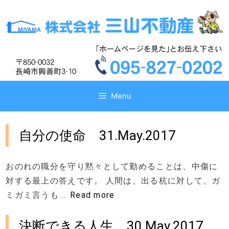
コ
コ
ン
ン
テ
テ
ン
ン
ツ
ツ
へ
へ
ス
ス
キ
キ
Menu
ッ
ッ
プ
プ
​自分の使命 31.May.2017
おのれの職分を守り黙々として勤めることは、中傷に
対する最上の答えです。 人間は、出る杭に対して、ガ
ミガミ言うも …
Read more
​決断できる人生 30.May.2017