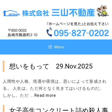
コ
コ
ン
ン
テ
テ
ン
ン
ツ
ツ
へ
へ
ス
ス
キ
キ
Menu
ッ
ッ
プ
プ
想いをもって 29.Nov.2025
人間性や人格、境遇や環境は、思いによって形成され
る。 人生は、ただ何となく生きてはいけるものだ。
しかし、ただ …
Read more
女子高生コンクリート詰め殺人事