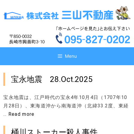
コ
コ
ン
ン
テ
テ
ン
ン
ツ
ツ
へ
へ
ス
ス
キ
キ
Menu
ッ
ッ
プ
プ
宝永地震 28.Oct.2025
宝永地震は、江戸時代の宝永4年10月4日（1707年10
月28日）、東海道沖から南海道沖（北緯33.2度、東経
…
Read more
桶川ストーカー殺人事件