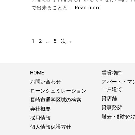
で出来ることと …
Read more
ペ
ペ
ペ
1
2
…
5
次
→
ー
ー
ー
ジ
ジ
ジ
HOME
賃貸物件
お問い合わせ
アパート・マ
一戸建て
ローンシュミレーション
貸店舗
長崎市通学区域の検索
貸事務所
会社概要
退去・解約の
採用情報
個人情報保護方針