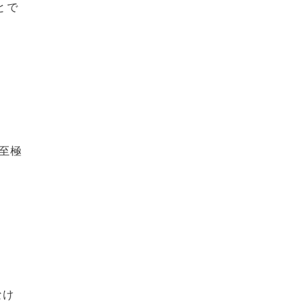
とで
至極
なけ