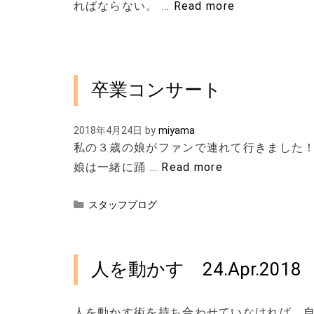
ればならない。 …
Read more
卒業コンサート
2018年4月24日
by
miyama
私の３歳の娘がファンで連れて行きました！
娘は一緒に踊 …
Read more
カ
スタッフブログ
テ
ゴ
リ
ー
人を動かす 24.Apr.2018
人を動かす術を持ち合わせていなければ、自