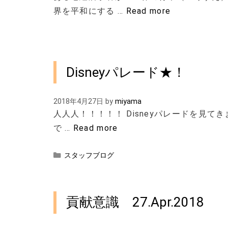
界を平和にする …
Read more
Disneyパレード★！
2018年4月27日
by
miyama
人人人！！！！！ Disneyパレードを見て
で …
Read more
カ
スタッフブログ
テ
ゴ
リ
ー
貢献意識 27.Apr.2018