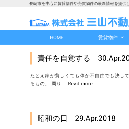
長崎市を中心に賃貸物件や売買物件の最新情報を提供
コ
コ
ン
ン
テ
テ
ン
ン
HOME
賃貸物件
ツ
ツ
へ
へ
ス
ス
責任を自覚する 30.Apr.20
キ
キ
ッ
ッ
プ
プ
たとえ家が貧しくても体が不自由でも決して
るもの。 周り …
Read more
昭和の日 29.Apr.2018