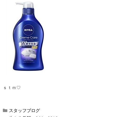
ｓｔｍ♡
カ
スタッフブログ
テ