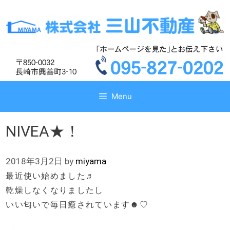
コ
コ
ン
ン
テ
テ
ン
ン
ツ
ツ
へ
へ
ス
ス
キ
キ
Menu
ッ
ッ
プ
プ
NIVEA★！
2018年3月2日
by
miyama
最近使い始めました♬
乾燥しなくなりましたし
いい匂いで毎日癒されています☻♡