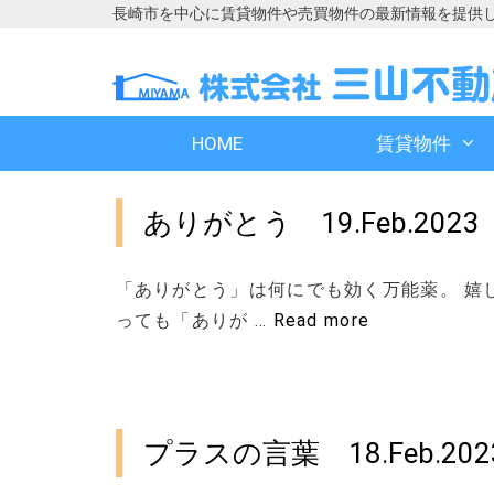
長崎市を中心に賃貸物件や売買物件の最新情報を提供
コ
コ
ン
ン
テ
テ
ン
ン
HOME
賃貸物件
ツ
ツ
へ
へ
ス
ス
ありがとう 19.Feb.2023
キ
キ
ッ
ッ
プ
プ
「ありがとう」は何にでも効く万能薬。 嬉
っても「ありが …
Read more
プラスの言葉 18.Feb.202