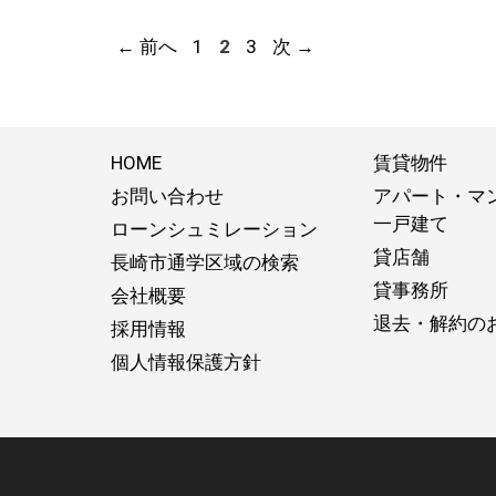
ペ
ペ
ペ
←
前へ
1
2
3
次
→
ー
ー
ー
ジ
ジ
ジ
HOME
賃貸物件
お問い合わせ
アパート・マ
一戸建て
ローンシュミレーション
貸店舗
長崎市通学区域の検索
貸事務所
会社概要
退去・解約の
採用情報
個人情報保護方針