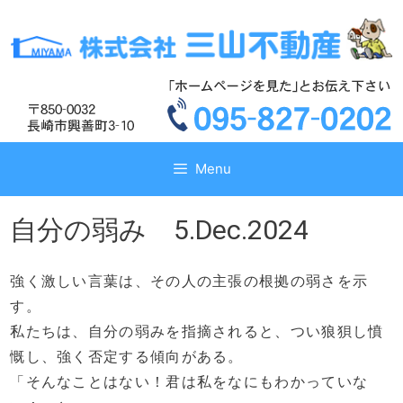
コ
コ
ン
ン
テ
テ
ン
ン
ツ
ツ
へ
へ
ス
ス
キ
キ
Menu
ッ
ッ
プ
プ
自分の弱み 5.Dec.2024
強く激しい言葉は、その人の主張の根拠の弱さを示
す。
私たちは、自分の弱みを指摘されると、つい狼狽し憤
慨し、強く否定する傾向がある。
「そんなことはない！君は私をなにもわかっていな