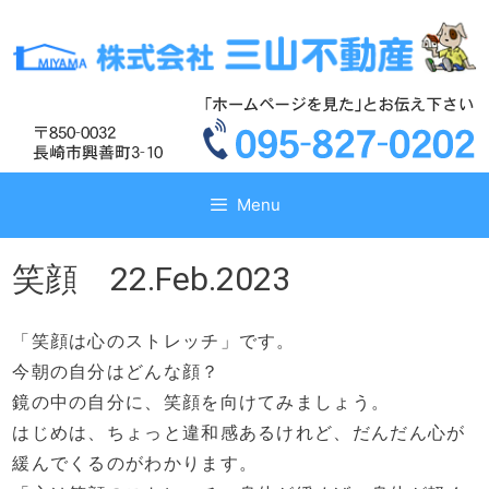
コ
コ
ン
ン
テ
テ
ン
ン
ツ
ツ
へ
へ
ス
ス
キ
キ
Menu
ッ
ッ
プ
プ
笑顔 22.Feb.2023
「笑顔は心のストレッチ」です。
今朝の自分はどんな顔？
鏡の中の自分に、笑顔を向けてみましょう。
はじめは、ちょっと違和感あるけれど、だんだん心が
緩んでくるのがわかります。