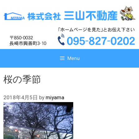
コ
コ
ン
ン
テ
テ
ン
ン
ツ
ツ
へ
へ
ス
ス
キ
キ
Menu
ッ
ッ
プ
プ
桜の季節
2018年4月5日
by
miyama