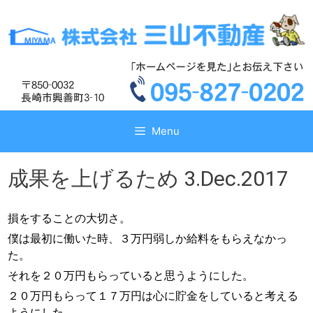
コ
コ
ン
ン
テ
テ
ン
ン
ツ
ツ
へ
へ
ス
ス
キ
キ
Menu
ッ
ッ
プ
プ
成果を上げるため 3.Dec.2017
損をすることの大切さ。
僕は最初に働いた時、３万円弱しか給料をもらえなかっ
た。
それを２０万円もらっていると思うようにした。
２０万円もらって１７万円は心に貯金をしていると考える
ようにした。