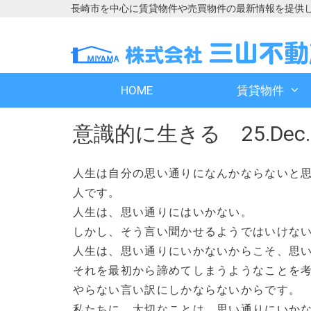
長崎市を中心に賃貸物件や売買物件の最新情報を提供
コ
コ
ン
ン
テ
テ
ン
ン
HOME
賃貸物件
ツ
ツ
へ
へ
意識的に生きる 25.Dec.
ス
ス
キ
キ
ッ
ッ
人生は自分の思い通りになんかならないと
プ
プ
人です。
人生は、思い通りにはいかない。
しかし、そう言い聞かせるようではいけな
人生は、思い通りにいかないからこそ、思
それを最初から諦めてしまうようなことを
やらない言い訳にしかならないからです。
私たちに、大切なことは、思い通りにいか