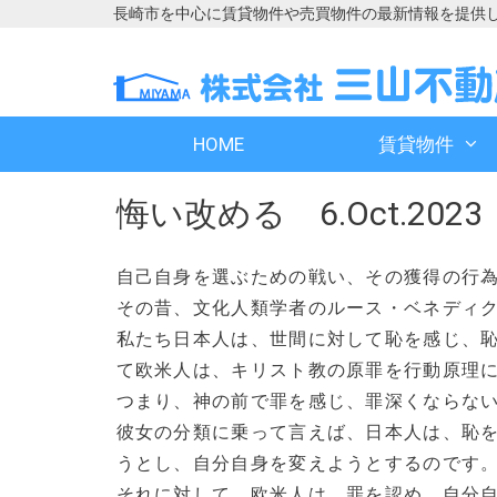
長崎市を中心に賃貸物件や売買物件の最新情報を提供
コ
コ
ン
ン
テ
テ
ン
ン
HOME
賃貸物件
ツ
ツ
へ
へ
悔い改める 6.Oct.2023
ス
ス
キ
キ
ッ
ッ
自己自身を選ぶための戦い、その獲得の行
プ
プ
その昔、文化人類学者のルース・ベネディ
私たち日本人は、世間に対して恥を感じ、
て欧米人は、キリスト教の原罪を行動原理
つまり、神の前で罪を感じ、罪深くならな
彼女の分類に乗って言えば、日本人は、恥
うとし、自分自身を変えようとするのです
それに対して、欧米人は、罪を認め、自分