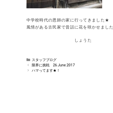
中学校時代の恩師の家に行ってきました★
風情がある古民家で昔話に花を咲かせまし
しょうた
カ
スタッフブログ
テ
限界に挑戦 26.June.2017
ゴ
ハマってます★！
リ
ー