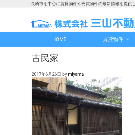
長崎市を中心に賃貸物件や売買物件の最新情報を提供
コ
コ
ン
ン
テ
テ
ン
ン
HOME
賃貸物件
ツ
ツ
へ
へ
古民家
ス
ス
キ
キ
ッ
ッ
2017年6月26日
by
miyama
プ
プ