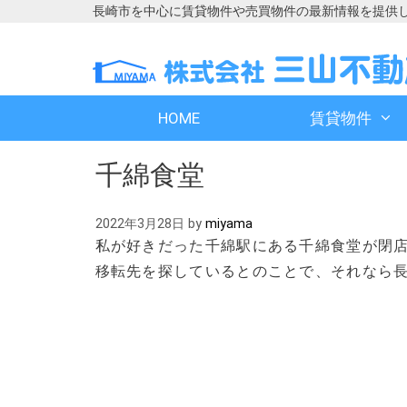
長崎市を中心に賃貸物件や売買物件の最新情報を提供
コ
コ
ン
ン
テ
テ
ン
ン
HOME
賃貸物件
ツ
ツ
へ
へ
千綿食堂
ス
ス
キ
キ
ッ
ッ
2022年3月28日
by
miyama
プ
プ
私が好きだった千綿駅にある千綿食堂が閉
移転先を探しているとのことで、それなら
しょう