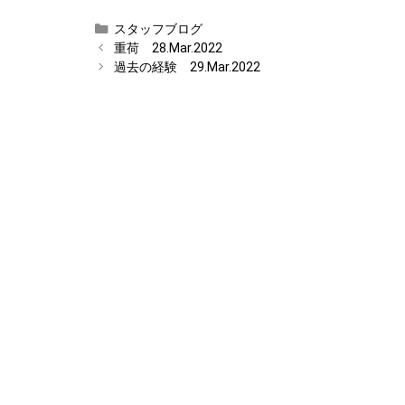
カ
スタッフブログ
テ
重荷 28.Mar.2022
ゴ
過去の経験 29.Mar.2022
リ
ー