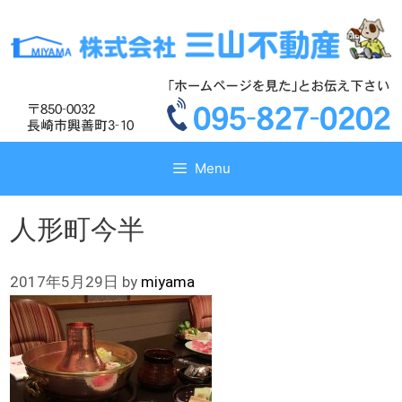
コ
コ
ン
ン
テ
テ
ン
ン
ツ
ツ
へ
へ
ス
ス
キ
キ
Menu
ッ
ッ
プ
プ
人形町今半
2017年5月29日
by
miyama