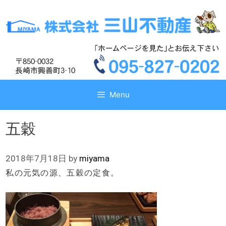
コ
コ
ン
ン
テ
テ
ン
ン
ツ
ツ
へ
へ
ス
ス
キ
キ
Menu
ッ
ッ
プ
プ
五穀
2018年7月18日
by
miyama
私の元気の源、五穀の定食。