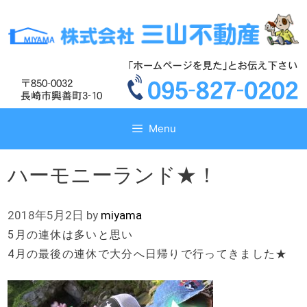
コ
コ
ン
ン
テ
テ
ン
ン
ツ
ツ
へ
へ
ス
ス
キ
キ
Menu
ッ
ッ
プ
プ
ハーモニーランド★！
2018年5月2日
by
miyama
5月の連休は多いと思い
4月の最後の連休で大分へ日帰りで行ってきました★