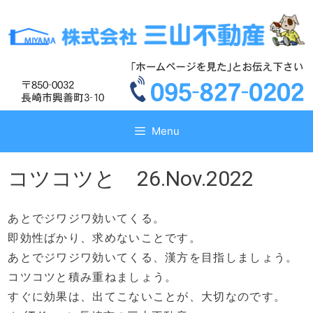
コ
コ
ン
ン
テ
テ
ン
ン
ツ
ツ
へ
へ
ス
ス
キ
キ
Menu
ッ
ッ
プ
プ
コツコツと 26.Nov.2022
あとでジワジワ効いてくる。
即効性ばかり、求めないことです。
あとでジワジワ効いてくる、漢方を目指しましょう。
コツコツと積み重ねましょう。
すぐに効果は、出てこないことが、大切なのです。