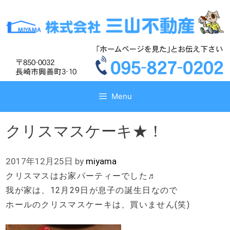
コ
コ
ン
ン
テ
テ
ン
ン
ツ
ツ
へ
へ
ス
ス
キ
キ
Menu
ッ
ッ
プ
プ
クリスマスケーキ★！
2017年12月25日
by
miyama
クリスマスはお家パーティーでした♬
我が家は、12月29日が息子の誕生日なので
ホールのクリスマスケーキは、買いません(笑)