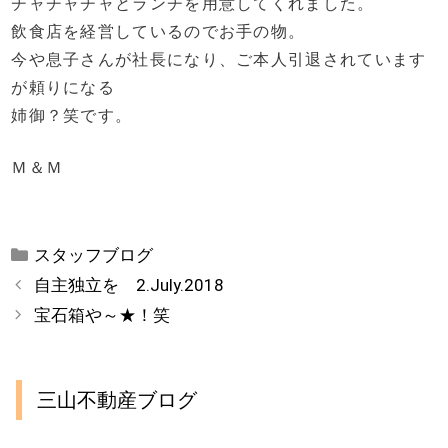
チャチャチャとランチを用意してくれました。
飲食店を経営しているのでお手の物。
今や息子さんが社長になり、ご本人引退されています
が頼りになる
姉御？笑です。
Ｍ＆Ｍ
カ
スタッフブログ
テ
自主独立を 2.July.2018
ゴ
宝石箱や～★！笑
リ
ー
三山不動産ブログ