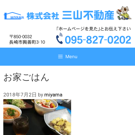
コ
コ
ン
ン
テ
テ
ン
ン
ツ
ツ
へ
へ
ス
ス
キ
キ
Menu
ッ
ッ
プ
プ
お家ごはん
2018年7月2日
by
miyama