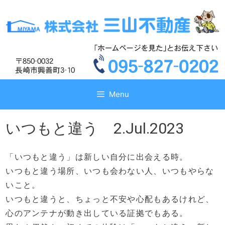
コ
コ
ン
ン
テ
テ
ン
ン
ツ
ツ
へ
へ
ス
ス
キ
キ
Menu
ッ
ッ
プ
プ
いつもと違う 2.Jul.2023
「いつもと違う」は新しい自分に出会える時。
いつもと違う場所、いつも会わない人、いつもやらな
いこと。
いつもと違うと、ちょっと不安や心配もあるけれど、
心のアンテナが動き出している証拠でもある。