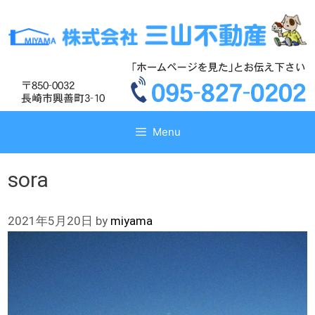
コ
コ
ン
ン
テ
テ
ン
ン
ツ
ツ
へ
へ
ス
ス
キ
キ
Menu
ッ
ッ
プ
プ
sora
2021年5月20日
by
miyama