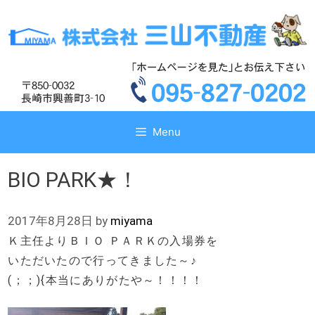
コ
コ
ン
ン
テ
テ
ン
ン
ツ
ツ
へ
へ
ス
ス
キ
キ
Menu
ッ
ッ
プ
プ
BIO PARK★！
2017年8月28日
by
miyama
Ｋ主任よりＢＩＯ ＰＡＲＫの入場券を
いただいたので行ってきました～♪
(；；){本当にありがたや～！！！！