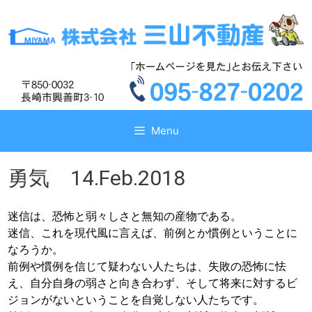
コ
コ
ン
ン
テ
テ
ン
ン
ツ
ツ
へ
へ
ス
ス
キ
キ
Menu
ッ
ッ
プ
プ
勇気 14.Feb.2018
迷信は、恐怖と弱々しさと無知の産物である。
迷信、これを現代風に言えば、前例とか慣例ということに
なろうか。
前例や慣例を信じて疑わない人たちは、失敗の恐怖に怯
え、自分自身の弱さと向き合わず、そして将来に対するビ
ジョンがないということを自覚しない人たちです。