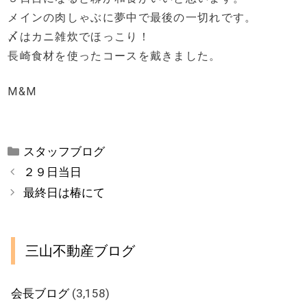
メインの肉しゃぶに夢中で最後の一切れです。
〆はカニ雑炊でほっこり！
長崎食材を使ったコースを戴きました。
M&M
カ
スタッフブログ
テ
２９日当日
ゴ
最終日は椿にて
リ
ー
三山不動産ブログ
会長ブログ
(3,158)