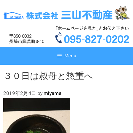
コ
コ
ン
ン
テ
テ
ン
ン
ツ
ツ
へ
へ
ス
ス
キ
キ
Menu
ッ
ッ
プ
プ
３０日は叔母と惣重へ
2019年2月4日
by
miyama