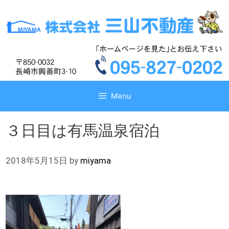
コ
コ
ン
ン
テ
テ
ン
ン
ツ
ツ
へ
へ
ス
ス
キ
キ
Menu
ッ
ッ
プ
プ
３日目は有馬温泉宿泊
2018年5月15日
by
miyama