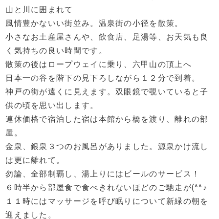
山と川に囲まれて
風情豊かないい街並み。温泉街の小径を散策。
小さなお土産屋さんや、飲食店、足湯等、お天気も良
く気持ちの良い時間です。
散策の後はロープウェイに乗り、六甲山の頂上へ
日本一の谷を階下の見下ろしながら１２分で到着。
神戸の街が遠くに見えます。双眼鏡で覗いていると子
供の頃を思い出します。
連休価格で宿泊した宿は本館から橋を渡り、離れの部
屋。
金泉、銀泉３つのお風呂がありました。源泉かけ流し
は更に離れて。
勿論、全部制覇し、湯上りにはビールのサービス！
６時半から部屋食で食べきれないほどのご馳走が(^^♪
１１時にはマッサージを呼び眠りについて新緑の朝を
迎えました。