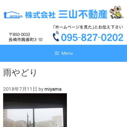
コ
コ
ン
ン
テ
テ
ン
ン
ツ
ツ
へ
へ
ス
ス
キ
キ
Menu
ッ
ッ
プ
プ
雨やどり
2018年7月11日
by
miyama