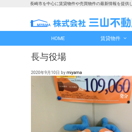
長崎市を中心に賃貸物件や売買物件の最新情報を提供
コ
コ
ン
ン
テ
テ
ン
ン
HOME
賃貸物件
ツ
ツ
へ
へ
長与役場
ス
ス
キ
キ
ッ
ッ
2020年9月10日
by
miyama
プ
プ