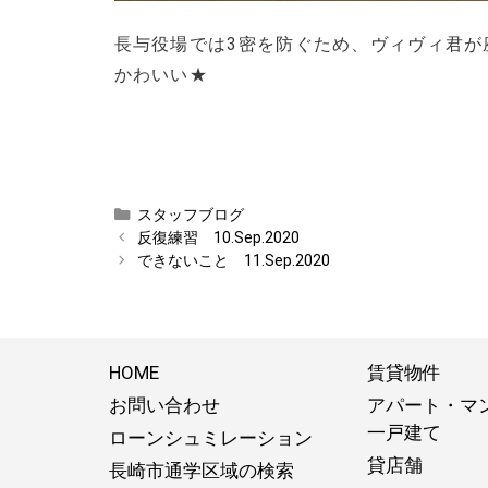
長与役場では3密を防ぐため、ヴィヴィ君が
かわいい★
しょう
カ
スタッフブログ
テ
反復練習 10.Sep.2020
ゴ
できないこと 11.Sep.2020
リ
ー
HOME
賃貸物件
お問い合わせ
アパート・マ
一戸建て
ローンシュミレーション
貸店舗
長崎市通学区域の検索