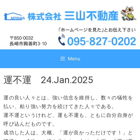
コ
コ
ン
ン
テ
テ
ン
ン
ツ
ツ
へ
へ
ス
ス
キ
キ
Menu
ッ
ッ
プ
プ
運不運 24.Jan.2025
運の良い人々とは、強い信念を維持し、数々の犠牲を
払い、粘り強い努力を続けてきた人々である。
運不運というけれど、運も不運も、ともに自分自身が
呼び込んだものです。
成功した人は、大概、「運が良かっただけです！」と