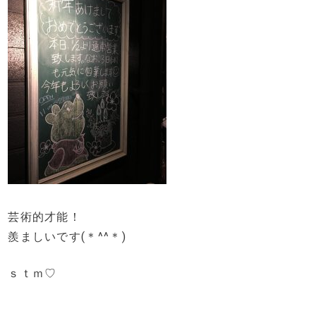
芸術的才能！
羨ましいです(＊^^＊)
ｓｔｍ♡