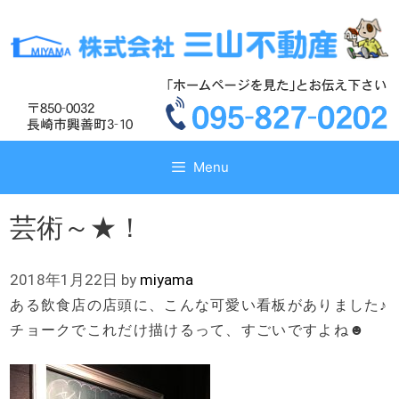
コ
コ
ン
ン
テ
テ
ン
ン
ツ
ツ
へ
へ
ス
ス
キ
キ
Menu
ッ
ッ
プ
プ
芸術～★！
2018年1月22日
by
miyama
ある飲食店の店頭に、こんな可愛い看板がありました♪
チョークでこれだけ描けるって、すごいですよね☻