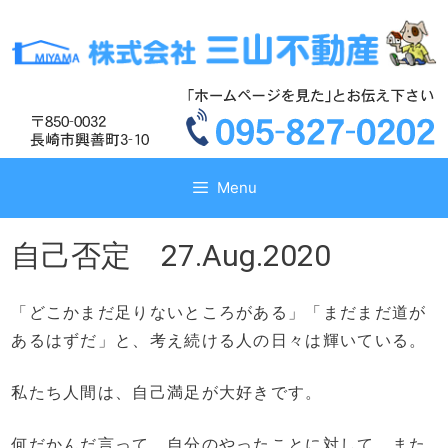
コ
コ
ン
ン
テ
テ
ン
ン
ツ
ツ
へ
へ
ス
ス
キ
キ
Menu
ッ
ッ
プ
プ
自己否定 27.Aug.2020
「どこかまだ足りないところがある」「まだまだ道が
あるはずだ」と、考え続ける人の日々は輝いている。
私たち人間は、自己満足が大好きです。
何だかんだ言って、自分のやったことに対して、また