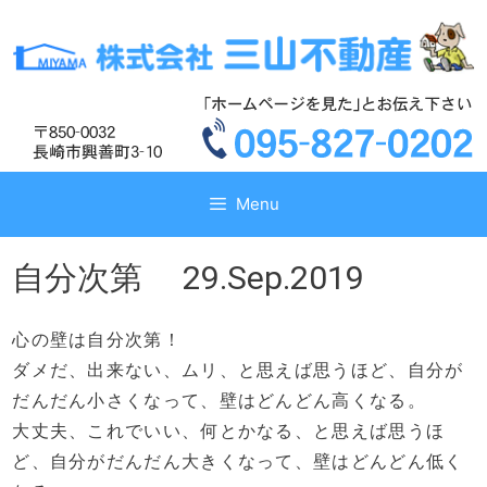
コ
コ
ン
ン
テ
テ
ン
ン
ツ
ツ
へ
へ
ス
ス
キ
キ
Menu
ッ
ッ
プ
プ
自分次第 29.Sep.2019
心の壁は自分次第！
ダメだ、出来ない、ムリ、と思えば思うほど、自分が
だんだん小さくなって、壁はどんどん高くなる。
大丈夫、これでいい、何とかなる、と思えば思うほ
ど、自分がだんだん大きくなって、壁はどんどん低く