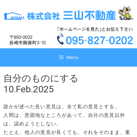
コ
コ
ン
ン
テ
テ
ン
ン
ツ
ツ
へ
へ
ス
ス
キ
キ
Menu
ッ
ッ
プ
プ
自分のものにする
10.Feb.2025
誰かが述べた良い意見は、全て私の意見とする。
人間は、意固地なところがあって、自分の意見以外
は、認めようとしない。
たとえ、他人の意見が良くても、それをそのまま、素