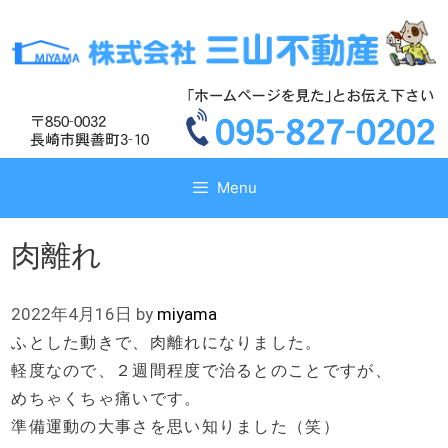
コ
コ
ン
ン
テ
テ
ン
ン
ツ
ツ
へ
へ
ス
ス
キ
キ
Menu
ッ
ッ
プ
プ
肉離れ
2022年4月16日
by
miyama
ふとした動きで、肉離れになりました。
軽度なので、２週間程度で治るとのことですが、
めちゃくちゃ痛いです。
準備運動の大事さを思い知りました（笑）