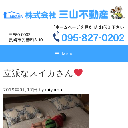
コ
コ
ン
ン
テ
テ
ン
ン
ツ
ツ
へ
へ
ス
ス
キ
キ
Menu
ッ
ッ
プ
プ
立派なスイカさん
2019年9月17日
by
miyama