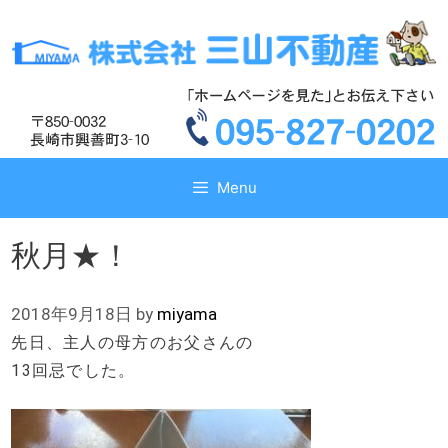
コ
コ
ン
ン
テ
テ
ン
ン
ツ
ツ
へ
へ
ス
ス
キ
キ
Menu
ッ
ッ
プ
プ
秋月★！
2018年9月18日
by
miyama
先日、主人の母方のお父さんの
13回忌でした。