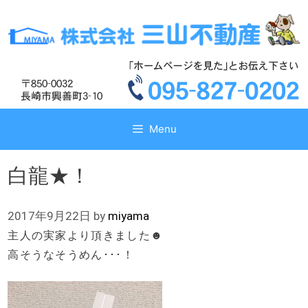
コ
コ
ン
ン
テ
テ
ン
ン
ツ
ツ
へ
へ
ス
ス
キ
キ
Menu
ッ
ッ
プ
プ
白龍★！
2017年9月22日
by
miyama
主人の実家より頂きました☻
高そうなそうめん･･･！