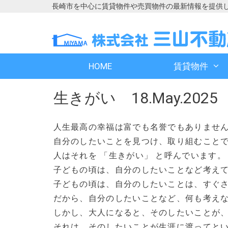
長崎市を中心に賃貸物件や売買物件の最新情報を提供
コ
コ
ン
ン
テ
テ
ン
ン
HOME
賃貸物件
ツ
ツ
へ
へ
生きがい 18.May.2025
ス
ス
キ
キ
ッ
ッ
人生最高の幸福は富でも名誉でもありませ
プ
プ
自分のしたいことを見つけ、取り組むこと
人はそれを 「生きがい」 と呼んでいます。
子どもの頃は、自分のしたいことなど考え
子どもの頃は、自分のしたいことは、すぐ
だから、自分のしたいことなど、何も考え
しかし、大人になると、そのしたいことが
それは、そのしたいことが生涯に渡ってと