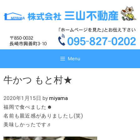
コ
コ
ン
ン
テ
テ
ン
ン
ツ
ツ
へ
へ
ス
ス
キ
キ
Menu
ッ
ッ
プ
プ
牛かつ もと村★
2020年1月15日
by
miyama
福岡で食べました☻
名前も親近感がありましたし(笑)
美味しかったです♬