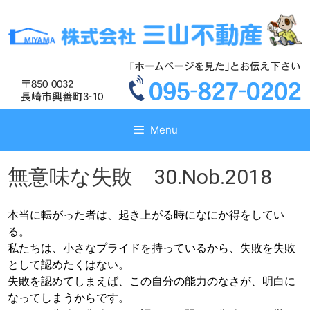
コ
コ
ン
ン
テ
テ
ン
ン
ツ
ツ
へ
へ
ス
ス
キ
キ
Menu
ッ
ッ
プ
プ
無意味な失敗 30.Nob.2018
本当に転がった者は、起き上がる時になにか得をしてい
る。
私たちは、小さなプライドを持っているから、失敗を失敗
として認めたくはない。
失敗を認めてしまえば、この自分の能力のなさが、明白に
なってしまうからです。