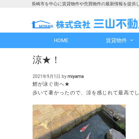
長崎市を中心に賃貸物件や売買物件の最新情報を提供
コ
コ
ン
ン
テ
テ
ン
ン
HOME
賃貸物件
ツ
ツ
へ
へ
涼★！
ス
ス
キ
キ
ッ
ッ
2021年9月1日
by
miyama
プ
プ
鯉が泳ぐ街へ★
歩いて暑かったので、涼を感じれて最高で