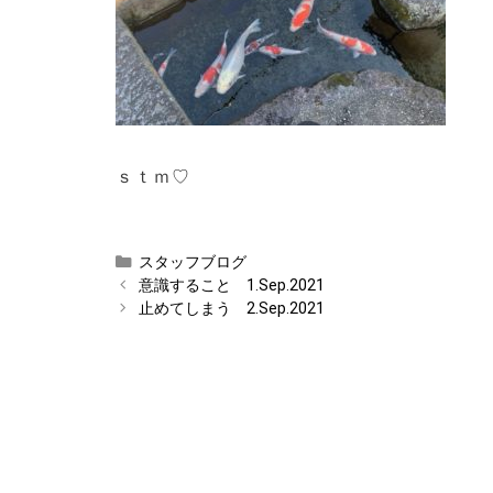
ｓｔｍ♡
カ
スタッフブログ
テ
意識すること 1.Sep.2021
ゴ
止めてしまう 2.Sep.2021
リ
ー