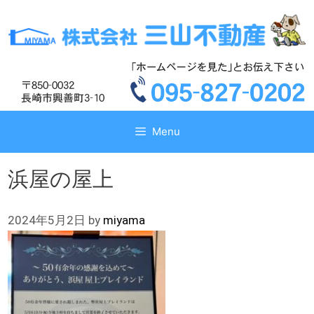
コ
コ
ン
ン
テ
テ
ン
ン
ツ
ツ
へ
へ
ス
ス
キ
キ
Menu
ッ
ッ
プ
プ
浜屋の屋上
2024年5月2日
by
miyama