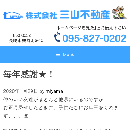
コ
コ
ン
ン
テ
テ
ン
ン
ツ
ツ
へ
へ
ス
ス
キ
キ
Menu
ッ
ッ
プ
プ
毎年感謝★！
2020年1月29日
by
miyama
仲のいい友達がほとんど他県にいるのですが
お正月帰省したときに、子供たちにお年玉をくれま
す、、、泣